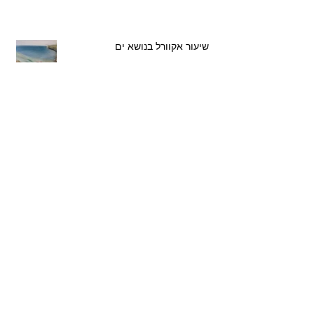
שיעור אקוורל בנושא ים
שיעורי אקוורל בערוץ היוטיוב שלי
Glance into invisible