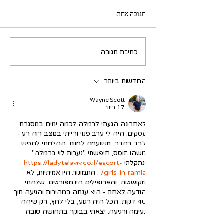
תגובה אחת
כתיבת תגובה...
החדשות ביותר
Wayne Scott
17 בינו׳
לאחרונה הגעתי לרמלה לכמה ימים במסגרת 
עסקים. היה לי ערב פנוי והייתי במצב רוח רע - 
לבד בחדר, משועמם למוות. החלטתי לחפש 
משהו תוסס, חיפשתי "נערות לוי ברמלה" 
ונתקלתי 
https://ladytelaviv.co.il/escort-
girls-in-ramla/
 . התמונות היו אמיתיות, לא 
מקושטות, והפרופילים היו מפורטים. שלחתי 
הודעה לאחת - היא ענתה במהירות והגיעה תוך 
40 דקות. הכל היה רגוע, בלי לחץ, רק שיחה 
נעימה ורגיעה. יצאתי בבוקר בתחושה טובה 